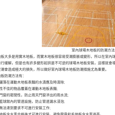
室內球場木地板的防潮方法
地板大多是用實木地板，而實木地板很容易受潮膨脹或變形，所以在室內
自行緩解，但是也有許多變形起拱是不可逆的
球場木地板安裝
，這樣就會
受潮會造成極大的損失，所以做好室內球場木地板防潮措施尤為重要。
地板防潮方法有：
灑落在運動木地板表麵的水漬應及時清除;
性不佳的物品覆蓋在運動木地板表麵;
門窗的密閉性，防止雨天門窗滲出的雨水流;
籃球館內的管道設施，防止管道漏水浸泡;
無法達到要求不可進行安裝工作;
毛地板含水率合格後才可進行安裝，避免龍骨和毛地板含水率過高。