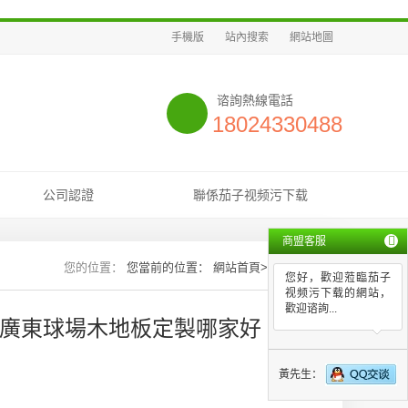
手機版
站內搜索
網站地圖
谘詢熱線電話
18024330488
公司認證
聯係茄子视频污下载
商盟客服
您當前的位置：
網站首頁
>>
新聞資訊
您好，歡迎蒞臨茄子
视频污下载的網站，
歡迎谘詢...
_廣東球場木地板定製哪家好
黃先生：