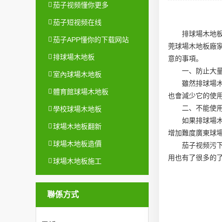
茄子视频懂你更多
茄子短视频在线
排球場木地
茄子APP懂你的下载网站
莞球場木地板廠
排球場木地板
意的事項。
一、防止大
室內球場木地板
雖然排球場
體育館球場木地板
也會減少它的使
二、不能使
學校球場木地板
如果排球場
球場木地板翻新
增加難度
廣東球
球場木地板造價
茄子视频污
用也有了很多的
球場木地板施工
聯係方式