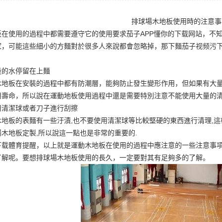
排球場木地板使用時的注意事
板在使用的過程中都需要遵守它的使用要求
茄子APP懂你的下载网站
，不
家
，可能這些細小的方麵對於很多人來說都會忽略掉，那下麵茄子视频污
量的水停留在上麵
木地板在安裝的過程中都有防潮層，能夠防止發生變形作用，但如果有大
用壽命，所以說在運動地板使用過程中還是需要特別注意不能使用大量的
用清潔球或者刀子進行刮擦
木地板的表麵有一些汙漬,也不要使用清潔球等比較堅硬的東西進行清理,這
場木地板定製
,所以說這一點也是非常的重要的.
下载體育提醒，以上就是運動木地板在使用的過程中應注意的一些注意事項
了解呢。要想排球場木地板使用的長久，一定要對其有足夠多的了解。