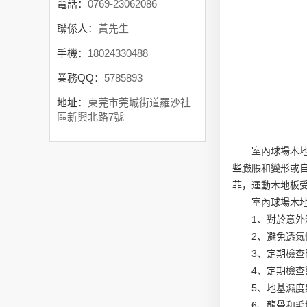
電話：
0769-23062086
聯係人：
黃先生
手機：
18024330488
業務QQ：
5785893
地址：
東莞市莞城街道羅沙社
區新興北路7號
室內球場木
些臌脹和變形或
菲，運動木地板
室內球場木
1、對於意外
2、避免透氣
3、定期檢查
4、定期檢查
5、地基濕度
6、龍骨和